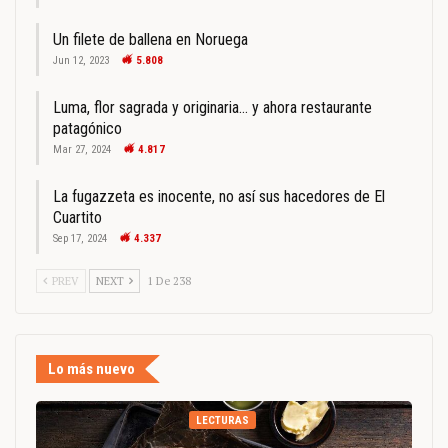
Un filete de ballena en Noruega
Jun 12, 2023
5.808
Luma, flor sagrada y originaria… y ahora restaurante
patagónico
Mar 27, 2024
4.817
La fugazzeta es inocente, no así sus hacedores de El
Cuartito
Sep 17, 2024
4.337
PREV
NEXT
1 De 238
Lo más nuevo
LECTURAS