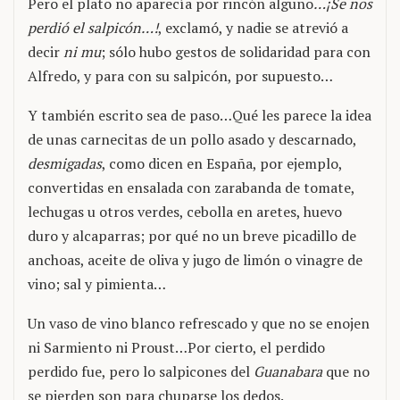
Pero el plato no aparecía por rincón alguno
…¡Se nos
perdió el salpicón…!
, exclamó, y nadie se atrevió a
decir
ni mu
; sólo hubo gestos de solidaridad para con
Alfredo, y para con su salpicón, por supuesto…
Y también escrito sea de paso…Qué les parece la idea
de unas carnecitas de un pollo asado y descarnado,
desmigadas
, como dicen en España, por ejemplo,
convertidas en ensalada con zarabanda de tomate,
lechugas u otros verdes, cebolla en aretes, huevo
duro y alcaparras; por qué no un breve picadillo de
anchoas, aceite de oliva y jugo de limón o vinagre de
vino; sal y pimienta…
Un vaso de vino blanco refrescado y que no se enojen
ni Sarmiento ni Proust…Por cierto, el perdido
perdido fue, pero lo salpicones del
Guanabara
que no
se pierden son para chuparse los dedos.