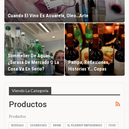
Cuando El Vino Es Acuarela, Oleo…arte
Sommelier De Aguas…
¿Sarasa De Mercado O La
Pampa, Reflexiones,
Cosa Va En Serio?
Historias Y… Copas
Viendo La Categoría
Productos
Productos
BODEGAS
COOKBOOKS
DRINK
EL PEJERREY EMPEDERNIDO
FOOD