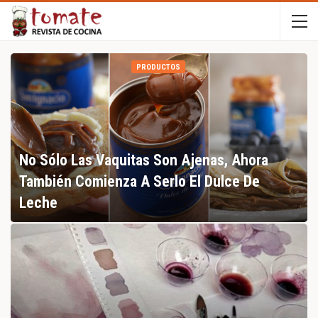
PRODUCTOS
No Sólo Las Vaquitas Son Ajenas, Ahora
También Comienza A Serlo El Dulce De
Leche