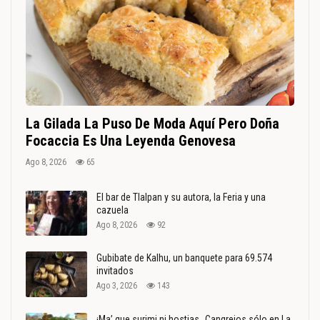
La Gilada La Puso De Moda Aquí Pero Doña
Focaccia Es Una Leyenda Genovesa
Ago 8, 2026
65
El bar de Tlalpan y su autora, la Feria y una
cazuela
Ago 8, 2026
92
Gubibate de Kalhu, un banquete para 69.574
invitados
Ago 3, 2026
143
¡Ma’ que surimi ni hostias…Cangrejos sólo en La