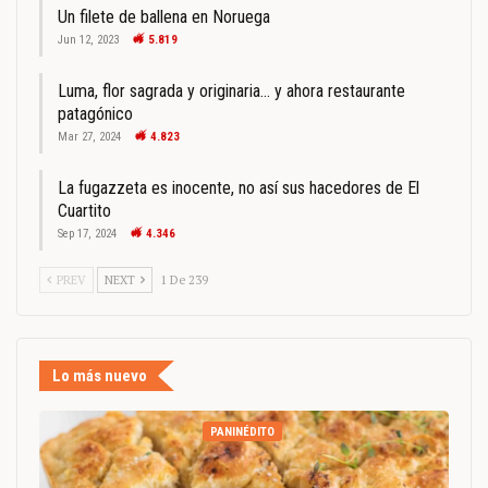
Un filete de ballena en Noruega
Jun 12, 2023
5.819
Luma, flor sagrada y originaria… y ahora restaurante
patagónico
Mar 27, 2024
4.823
La fugazzeta es inocente, no así sus hacedores de El
Cuartito
Sep 17, 2024
4.346
PREV
NEXT
1 De 239
Lo más nuevo
PANINÉDITO