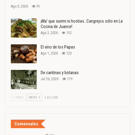
Ago 3, 2026
91
¡Ma’ que surimi ni hostias…Cangrejos sólo en La
Cocina de Juance!
Ago 2, 2026
152
El vino de los Papas
Ago 1, 2026
123
De cantinas y botanas
Jul 26, 2026
179
PREV
NEXT
1 De 238
Comensales