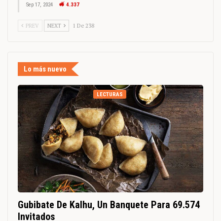
Sep 17, 2024
4.337
PREV
NEXT
1 De 238
Lo más nuevo
LECTURAS
Gubibate De Kalhu, Un Banquete Para 69.574
Invitados