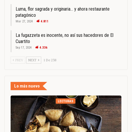
Luma, flor sagrada y originaria… y ahora restaurante
patagónico
Mar 27, 2024
4.811
La fugazzeta es inocente, no así sus hacedores de El
Cuartito
Sep 17, 2024
4.336
PREV
NEXT
1 De 238
Lo más nuevo
LECTURAS