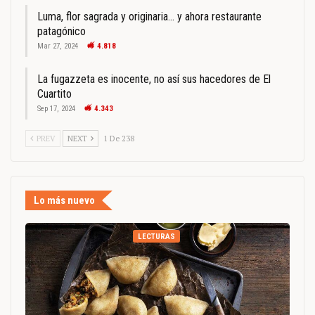
Luma, flor sagrada y originaria… y ahora restaurante
patagónico
Mar 27, 2024
4.818
La fugazzeta es inocente, no así sus hacedores de El
Cuartito
Sep 17, 2024
4.343
PREV
NEXT
1 De 238
Lo más nuevo
LECTURAS