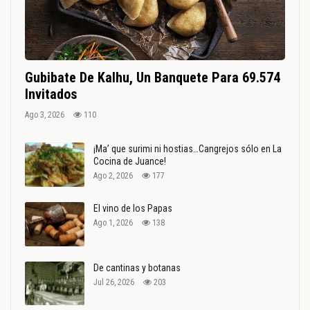
Gubibate De Kalhu, Un Banquete Para 69.574
Invitados
Ago 3, 2026
110
¡Ma’ que surimi ni hostias…Cangrejos sólo en La
Cocina de Juance!
Ago 2, 2026
177
El vino de los Papas
Ago 1, 2026
138
De cantinas y botanas
Jul 26, 2026
203