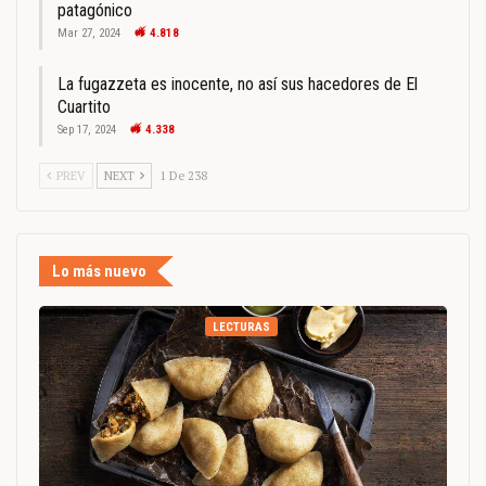
patagónico
Mar 27, 2024
4.818
La fugazzeta es inocente, no así sus hacedores de El
Cuartito
Sep 17, 2024
4.338
PREV
NEXT
1 De 238
Lo más nuevo
LECTURAS