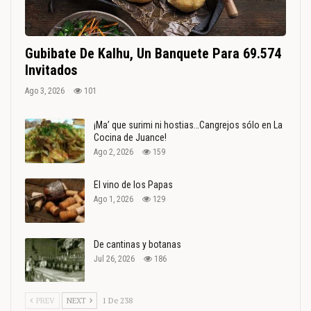
Gubibate De Kalhu, Un Banquete Para 69.574
Invitados
Ago 3, 2026
101
¡Ma’ que surimi ni hostias…Cangrejos sólo en La
Cocina de Juance!
Ago 2, 2026
159
El vino de los Papas
Ago 1, 2026
129
De cantinas y botanas
Jul 26, 2026
186
PREV
NEXT
1 De 238