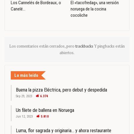
Los Cannelés de Bordeaux, o
El «tacofredag», una versión
Canelé…
noruega de la cocina
cocoliche
Los comentarios están cerrados, pero
trackbacks
Y pingbacks están
abiertos.
Lo más leído
Buena la pizza Eléctrica, pero debut y despedida
Sep 29, 2023
6.374
Un filete de ballena en Noruega
Jun 12, 2023
5.810
Luma, flor sagrada y originaria… y ahora restaurante