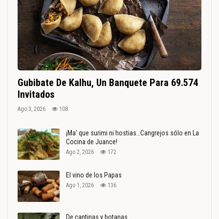
Gubibate De Kalhu, Un Banquete Para 69.574
Invitados
Ago 3, 2026
108
¡Ma’ que surimi ni hostias…Cangrejos sólo en La
Cocina de Juance!
Ago 2, 2026
172
El vino de los Papas
Ago 1, 2026
136
De cantinas y botanas