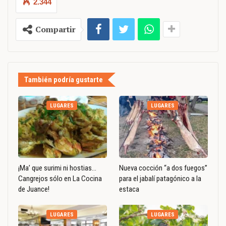
2.344
Compartir
También podría gustarte
LUGARES
LUGARES
¡Ma’ que surimi ni hostias…
Nueva cocción “a dos fuegos”
Cangrejos sólo en La Cocina
para el jabalí patagónico a la
de Juance!
estaca
LUGARES
LUGARES