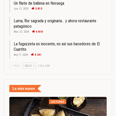
Un filete de ballena en Noruega
Jun 12, 2023
5.813
Luma, flor sagrada y originaria… y ahora restaurante
patagónico
Mar 27, 2024
4.818
La fugazzeta es inocente, no así sus hacedores de El
Cuartito
Sep 17, 2024
4.341
PREV
NEXT
1 De 238
Lo más nuevo
LECTURAS