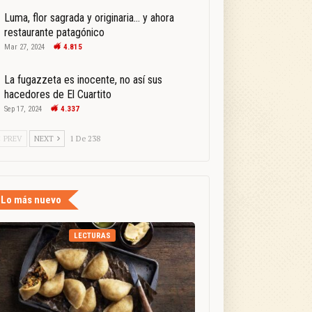
Luma, flor sagrada y originaria… y ahora
restaurante patagónico
Mar 27, 2024
4.815
La fugazzeta es inocente, no así sus
hacedores de El Cuartito
Sep 17, 2024
4.337
PREV
NEXT
1 De 238
Lo más nuevo
LECTURAS