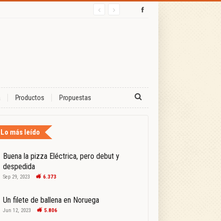
a
Productos
Propuestas
Lo más leído
Buena la pizza Eléctrica, pero debut y
despedida
Sep 29, 2023
6.373
Un filete de ballena en Noruega
Jun 12, 2023
5.806