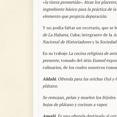
«la tierra prometida». Atrae los placeres, 
ingrediente básico para la práctica de la
elemento que propicia depuración
.
Y no podía faltar un recetario, que se 
de La Habana
, Cuba; integrante de la
A
Nacional de Historiadores
y la
Sociedad
En su trabajo
La cocina religiosa de ant
presente
, tomado del sitio
Eumed
expon
culinarios, de los cuales nosotros toma
Aldalú
. Ofrenda para las orichas Oyá y 
plátano.
Se remojan, pelan y muelen los frijoles.
hojas de plátano y cocinan a vapor.
Amalá
. Es una ofrenda destinada al or