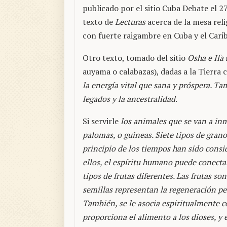
publicado por el sitio Cuba Debate el 2
texto de
Lecturas
acerca de la mesa reli
con fuerte raigambre en Cuba y el Carib
Otro texto, tomado del sitio
Osha e Ifa
auyama o calabazas), dadas a la Tierra
la energía vital que sana y próspera. Tam
legados y la ancestralidad
.
Si servirle
los animales que se van a inmo
palomas, o guineas. Siete tipos de granos
principio de los tiempos han sido consid
ellos, el espíritu humano puede conectar
tipos de frutas diferentes. Las frutas so
semillas representan la regeneración pe
También, se le asocia espiritualmente co
proporciona el alimento a los dioses, y e