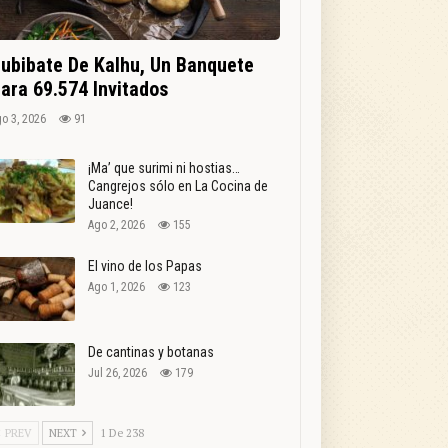
ubibate De Kalhu, Un Banquete
ara 69.574 Invitados
o 3, 2026
91
¡Ma’ que surimi ni hostias…
Cangrejos sólo en La Cocina de
Juance!
Ago 2, 2026
155
El vino de los Papas
Ago 1, 2026
123
De cantinas y botanas
Jul 26, 2026
179
PREV
NEXT
1 De 238