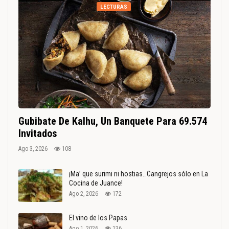
LECTURAS
Gubibate De Kalhu, Un Banquete Para 69.574
Invitados
Ago 3, 2026
108
¡Ma’ que surimi ni hostias…Cangrejos sólo en La
Cocina de Juance!
Ago 2, 2026
172
El vino de los Papas
Ago 1, 2026
136