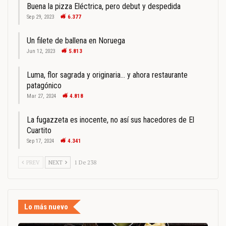
Buena la pizza Eléctrica, pero debut y despedida
Sep 29, 2023
6.377
Un filete de ballena en Noruega
Jun 12, 2023
5.813
Luma, flor sagrada y originaria… y ahora restaurante
patagónico
Mar 27, 2024
4.818
La fugazzeta es inocente, no así sus hacedores de El
Cuartito
Sep 17, 2024
4.341
PREV
NEXT
1 De 238
Lo más nuevo