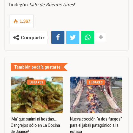
bodegón
Lalo de Buenos Aires
!
1.367
Compartir
También podría gustarte
LUGARES
LUGARES
¡Ma’ que surimi ni hostias…
Nueva cocción “a dos fuegos”
Cangrejos sólo en La Cocina
para el jabalí patagónico a la
de Juance!
estaca