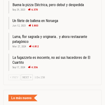
Buena la pizza Eléctrica, pero debut y despedida
Sep 29, 2023
6.370
Un filete de ballena en Noruega
Jun 12, 2023
5.803
Luma, flor sagrada y originaria… y ahora restaurante
patagónico
Mar 27, 2024
4.812
La fugazzeta es inocente, no así sus hacedores de El
Cuartito
Sep 17, 2024
4.336
PREV
NEXT
1 De 238
Lo más nuevo