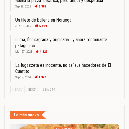
Buena la pizza Eléctrica, pero debut y despedida
Sep 29, 2023
6.381
Un filete de ballena en Noruega
Jun 12, 2023
5.819
Luma, flor sagrada y originaria… y ahora restaurante
patagónico
Mar 27, 2024
4.823
La fugazzeta es inocente, no así sus hacedores de El
Cuartito
Sep 17, 2024
4.346
PREV
NEXT
1 De 239
Lo más nuevo