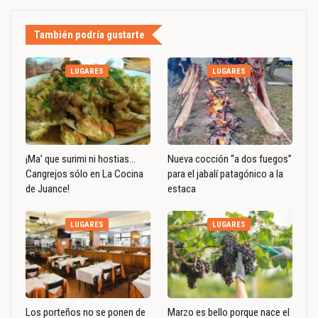
También podría gustarte
LUGARES
LUGARES
¡Ma’ que surimi ni hostias…
Nueva cocción “a dos fuegos”
Cangrejos sólo en La Cocina
para el jabalí patagónico a la
de Juance!
estaca
LUGARES
LUGARES
Los porteños no se ponen de
Marzo es bello porque nace el