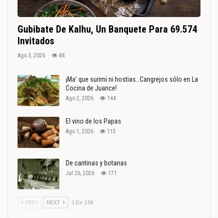
Gubibate De Kalhu, Un Banquete Para 69.574
Invitados
Ago 3, 2026
84
¡Ma’ que surimi ni hostias…Cangrejos sólo en La
Cocina de Juance!
Ago 2, 2026
144
El vino de los Papas
Ago 1, 2026
115
De cantinas y botanas
Jul 26, 2026
171
PREV
NEXT
1 De 238