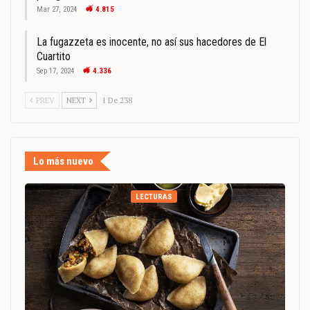
Mar 27, 2024
4.815
La fugazzeta es inocente, no así sus hacedores de El
Cuartito
Sep 17, 2024
4.336
PREV
NEXT
1 De 238
Lo más nuevo
LECTURAS