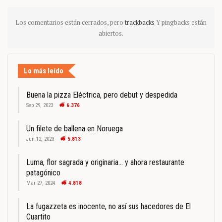
Los comentarios están cerrados, pero
trackbacks
Y pingbacks están
abiertos.
Lo más leído
Buena la pizza Eléctrica, pero debut y despedida
Sep 29, 2023
6.376
Un filete de ballena en Noruega
Jun 12, 2023
5.813
Luma, flor sagrada y originaria… y ahora restaurante
patagónico
Mar 27, 2024
4.818
La fugazzeta es inocente, no así sus hacedores de El
Cuartito