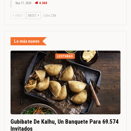
Sep 17, 2024
4.340
PREV
NEXT
1 De 238
Lo más nuevo
LECTURAS
Gubibate De Kalhu, Un Banquete Para 69.574
Invitados