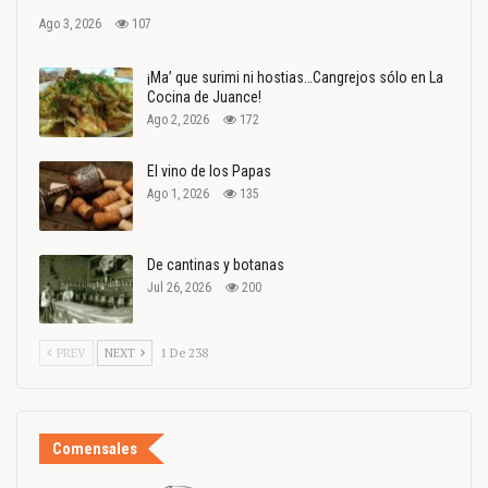
Ago 3, 2026
107
¡Ma’ que surimi ni hostias…Cangrejos sólo en La
Cocina de Juance!
Ago 2, 2026
172
El vino de los Papas
Ago 1, 2026
135
De cantinas y botanas
Jul 26, 2026
200
PREV
NEXT
1 De 238
Comensales