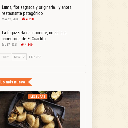
Luma, flor sagrada y originaria… y ahora
restaurante patagónico
Mar 27, 2024
4.818
La fugazzeta es inocente, no así sus
hacedores de El Cuartito
Sep 17, 2024
4.340
PREV
NEXT
1 De 238
Lo más nuevo
LECTURAS