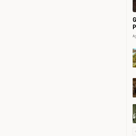
G
P
Ag