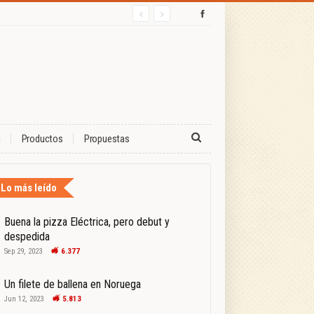
a
Productos
Propuestas
Lo más leído
Buena la pizza Eléctrica, pero debut y
despedida
Sep 29, 2023
6.377
Un filete de ballena en Noruega
Jun 12, 2023
5.813