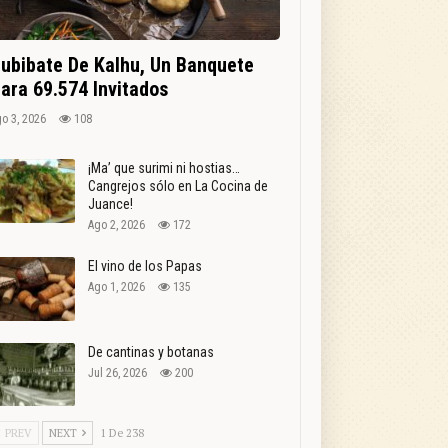
ubibate De Kalhu, Un Banquete
ara 69.574 Invitados
o 3, 2026
108
¡Ma’ que surimi ni hostias…
Cangrejos sólo en La Cocina de
Juance!
Ago 2, 2026
172
El vino de los Papas
Ago 1, 2026
135
De cantinas y botanas
Jul 26, 2026
200
PREV
NEXT
1 De 238