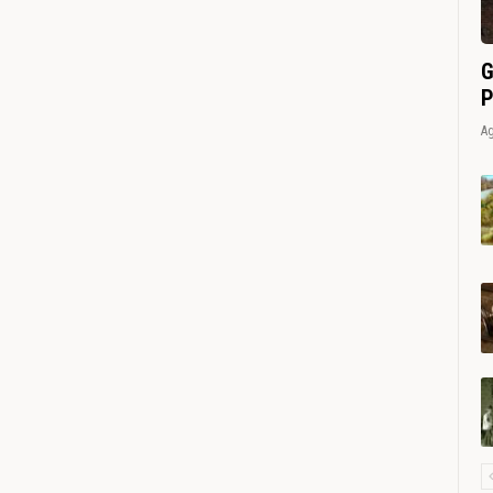
G
P
Ag