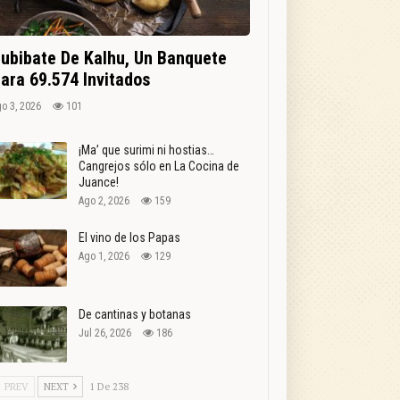
ubibate De Kalhu, Un Banquete
ara 69.574 Invitados
o 3, 2026
101
¡Ma’ que surimi ni hostias…
Cangrejos sólo en La Cocina de
Juance!
Ago 2, 2026
159
El vino de los Papas
Ago 1, 2026
129
De cantinas y botanas
Jul 26, 2026
186
PREV
NEXT
1 De 238