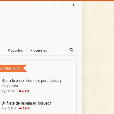
a
Productos
Propuestas
Lo más leído
Buena la pizza Eléctrica, pero debut y
despedida
Sep 29, 2023
6.374
Un filete de ballena en Noruega
Jun 12, 2023
5.810