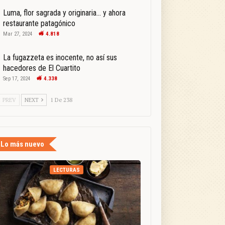
Luma, flor sagrada y originaria… y ahora
restaurante patagónico
Mar 27, 2024
4.818
La fugazzeta es inocente, no así sus
hacedores de El Cuartito
Sep 17, 2024
4.338
PREV
NEXT
1 De 238
Lo más nuevo
LECTURAS