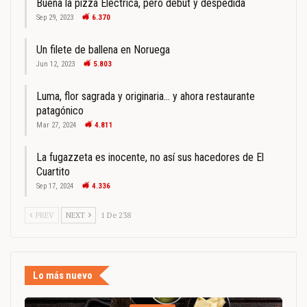
Buena la pizza Eléctrica, pero debut y despedida
Sep 29, 2023
6.370
Un filete de ballena en Noruega
Jun 12, 2023
5.803
Luma, flor sagrada y originaria… y ahora restaurante
patagónico
Mar 27, 2024
4.811
La fugazzeta es inocente, no así sus hacedores de El
Cuartito
Sep 17, 2024
4.336
PREV
NEXT
1 De 238
Lo más nuevo