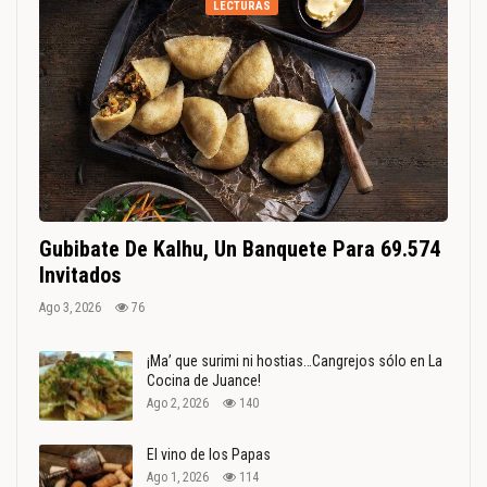
LECTURAS
Gubibate De Kalhu, Un Banquete Para 69.574
Invitados
Ago 3, 2026
76
¡Ma’ que surimi ni hostias…Cangrejos sólo en La
Cocina de Juance!
Ago 2, 2026
140
El vino de los Papas
Ago 1, 2026
114