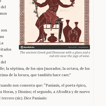
n
 del
emos
e son
ran
La
vitados
The ancient Greek god Dionysus with a glass and a
es
rod sits near the jugs of wine.
 del
alle; la séptima, de los ojos [morados; la octava, de los
décima de la locura, que también hace caer.”
uando nos comenta que: “Paniasis, el poeta épico,
las Horas, y Dioniso; el segundo, a Afrodita y de nuevo
l tercero (sic). Dice Paniasis: