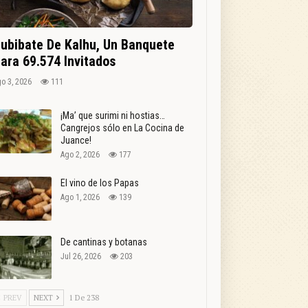
ubibate De Kalhu, Un Banquete
ara 69.574 Invitados
o 3, 2026
111
¡Ma’ que surimi ni hostias…
Cangrejos sólo en La Cocina de
Juance!
Ago 2, 2026
177
El vino de los Papas
Ago 1, 2026
139
De cantinas y botanas
Jul 26, 2026
203
PREV
NEXT
1 De 238