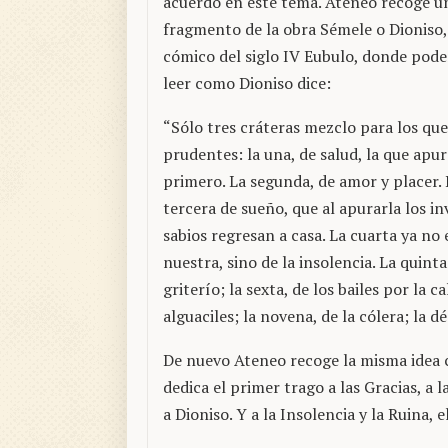
acuerdo en este tema. Ateneo recoge u
fragmento de la obra Sémele o Dioniso,
cómico del siglo IV Eubulo, donde pod
leer como Dioniso dice:
“Sólo tres cráteras mezclo para los qu
prudentes: la una, de salud, la que apu
primero. La segunda, de amor y placer. 
tercera de sueño, que al apurarla los in
sabios regresan a casa. La cuarta ya no 
nuestra, sino de la insolencia. La quinta
griterío; la sexta, de los bailes por la c
alguaciles; la novena, de la cólera; la 
De nuevo Ateneo recoge la misma idea c
dedica el primer trago a las Gracias, a 
a Dioniso. Y a la Insolencia y la Ruina, e