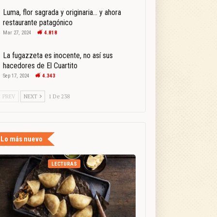
Luma, flor sagrada y originaria… y ahora
restaurante patagónico
Mar 27, 2024
4.818
La fugazzeta es inocente, no así sus
hacedores de El Cuartito
Sep 17, 2024
4.343
PREV
NEXT
1 De 238
Lo más nuevo
LECTURAS