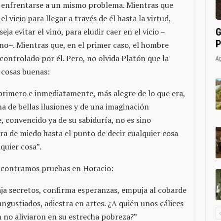
 enfrentarse a un mismo problema. Mientras que
 vicio para llegar a través de él hasta la virtud,
G
ja evitar el vino, para eludir caer en el vicio –
P
no–. Mientras que, en el primer caso, el hombre
 controlado por él. Pero, no olvida Platón que la
Ag
 cosas buenas:
 primero e inmediatamente, más alegre de lo que era,
na de bellas ilusiones y de una imaginación
 convencido ya de su sabiduría, no es sino
bra de miedo hasta el punto de decir cualquier cosa
quier cosa”.
ncontramos pruebas en Horacio:
ja secretos, confirma esperanzas, empuja al cobarde
angustiados, adiestra en artes. ¿A quién unos cálices
n no aliviaron en su estrecha pobreza?”