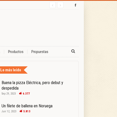
a
Productos
Propuestas
Lo más leído
Buena la pizza Eléctrica, pero debut y
despedida
Sep 29, 2023
6.377
Un filete de ballena en Noruega
Jun 12, 2023
5.813