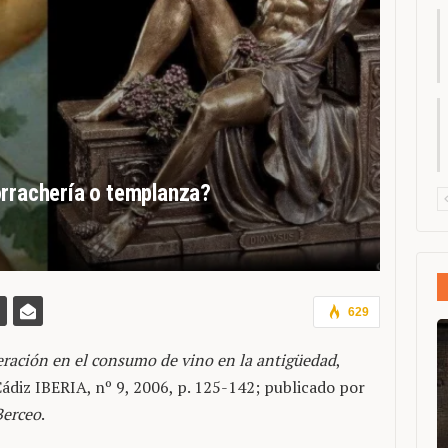
orrachería o templanza?
629
ración en el consumo de vino en la antigüedad
,
ádiz IBERIA, nº 9, 2006, p. 125-142; publicado por
Berceo
.