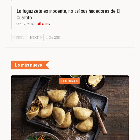
La fugazzeta es inocente, no así sus hacedores de El
Cuartito
Sep 17, 2024
4.337
PREV
NEXT
1 De 238
Lo más nuevo
LECTURAS