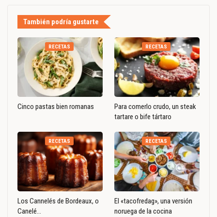
También podría gustarte
RECETAS
RECETAS
Cinco pastas bien romanas
Para comerlo crudo, un steak
tartare o bife tártaro
RECETAS
RECETAS
Los Cannelés de Bordeaux, o
El «tacofredag», una versión
Canelé…
noruega de la cocina