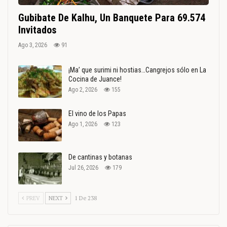
Gubibate De Kalhu, Un Banquete Para 69.574
Invitados
Ago 3, 2026
91
¡Ma’ que surimi ni hostias…Cangrejos sólo en La
Cocina de Juance!
Ago 2, 2026
155
El vino de los Papas
Ago 1, 2026
123
De cantinas y botanas
Jul 26, 2026
179
PREV
NEXT
1 De 238