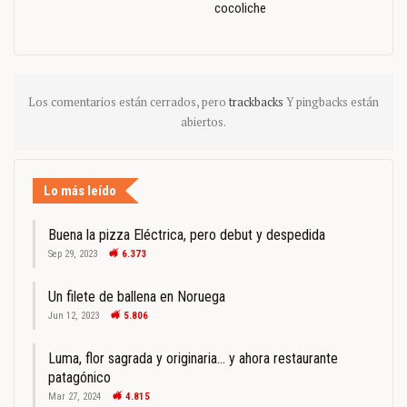
cocoliche
Los comentarios están cerrados, pero
trackbacks
Y pingbacks están
abiertos.
Lo más leído
Buena la pizza Eléctrica, pero debut y despedida
Sep 29, 2023
6.373
Un filete de ballena en Noruega
Jun 12, 2023
5.806
Luma, flor sagrada y originaria… y ahora restaurante
patagónico
Mar 27, 2024
4.815