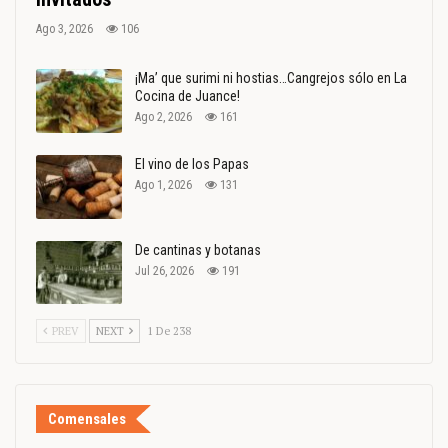
Ago 3, 2026
106
¡Ma’ que surimi ni hostias…Cangrejos sólo en La
Cocina de Juance!
Ago 2, 2026
161
El vino de los Papas
Ago 1, 2026
131
De cantinas y botanas
Jul 26, 2026
191
PREV
NEXT
1 De 238
Comensales