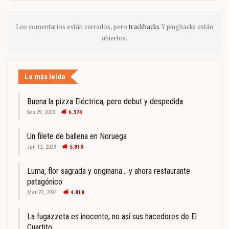
Los comentarios están cerrados, pero
trackbacks
Y pingbacks están
abiertos.
Lo más leído
Buena la pizza Eléctrica, pero debut y despedida
Sep 29, 2023
6.374
Un filete de ballena en Noruega
Jun 12, 2023
5.810
Luma, flor sagrada y originaria… y ahora restaurante
patagónico
Mar 27, 2024
4.818
La fugazzeta es inocente, no así sus hacedores de El
Cuartito