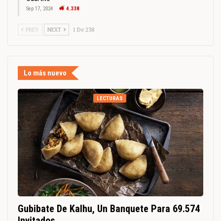
Sep 17, 2024
4.338
PREV
NEXT
1 De 238
Lo más nuevo
LECTURAS
Gubibate De Kalhu, Un Banquete Para 69.574
Invitados