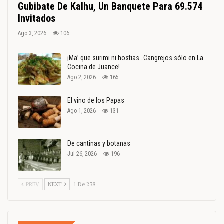
Gubibate De Kalhu, Un Banquete Para 69.574
Invitados
Ago 3, 2026
106
¡Ma’ que surimi ni hostias…Cangrejos sólo en La
Cocina de Juance!
Ago 2, 2026
165
El vino de los Papas
Ago 1, 2026
131
De cantinas y botanas
Jul 26, 2026
196
PREV
NEXT
1 De 238