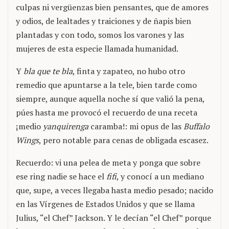
culpas ni vergüenzas bien pensantes, que de amores
y odios, de lealtades y traiciones y de ñapis bien
plantadas y con todo, somos los varones y las
mujeres de esta especie llamada humanidad.
Y
bla que te bla
, finta y zapateo, no hubo otro
remedio que apuntarse a la tele, bien tarde como
siempre, aunque aquella noche sí que valió la pena,
púes hasta me provocó el recuerdo de una receta
¡medio
yanquirenga
caramba!: mi opus de las
Buffalo
Wings
, pero notable para cenas de obligada escasez.
Recuerdo: vi una pelea de meta y ponga que sobre
ese ring nadie se hace el
fifi
, y conocí a un mediano
que, supe, a veces llegaba hasta medio pesado; nacido
en las Vírgenes de Estados Unidos y que se llama
Julius, “el Chef” Jackson. Y le decían “el Chef” porque