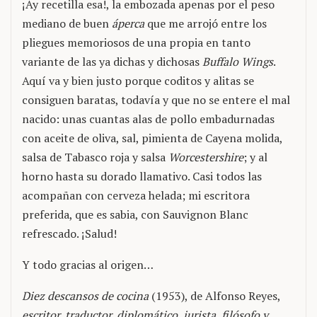
¡Ay recetilla esa!, la embozada apenas por el peso
mediano de buen
áperca
que me arrojó entre los
pliegues memoriosos de una propia en tanto
variante de las ya dichas y dichosas
Buffalo Wings
.
Aquí va y bien justo porque coditos y alitas se
consiguen baratas, todavía y que no se entere el mal
nacido: unas cuantas alas de pollo embadurnadas
con aceite de oliva, sal, pimienta de Cayena molida,
salsa de Tabasco roja y salsa
Worcestershire
; y al
horno hasta su dorado llamativo. Casi todos las
acompañan con cerveza helada; mi escritora
preferida, que es sabia, con Sauvignon Blanc
refrescado. ¡Salud!
Y todo gracias al origen…
Diez descansos de cocina
(1953), de Alfonso Reyes,
escritor, traductor, diplomático, jurista, filósofo y