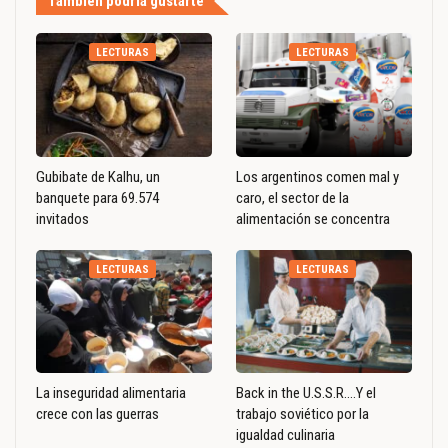
También podría gustarte
LECTURAS
LECTURAS
Gubibate de Kalhu, un
Los argentinos comen mal y
banquete para 69.574
caro, el sector de la
invitados
alimentación se concentra
LECTURAS
LECTURAS
La inseguridad alimentaria
Back in the U.S.S.R….Y el
crece con las guerras
trabajo soviético por la
igualdad culinaria