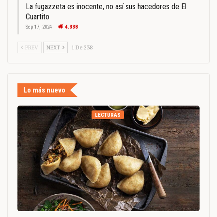
La fugazzeta es inocente, no así sus hacedores de El
Cuartito
Sep 17, 2024
4.338
PREV
NEXT
1 De 238
Lo más nuevo
LECTURAS