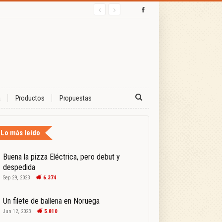
a
Productos
Propuestas
Lo más leído
Buena la pizza Eléctrica, pero debut y
despedida
Sep 29, 2023
6.374
Un filete de ballena en Noruega
Jun 12, 2023
5.810