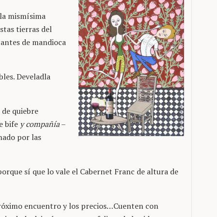
 la mismísima
tas tierras del
ocantes de mandioca
bles. Develadla
 de quiebre
e bife
y compañía
–
nado por las
porque sí que lo vale el Cabernet Franc de altura de
próximo encuentro y los precios…Cuenten con