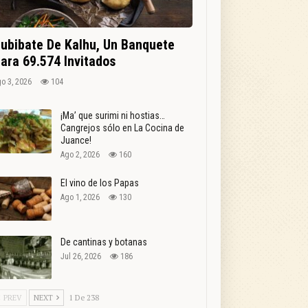
ubibate De Kalhu, Un Banquete
ara 69.574 Invitados
o 3, 2026
104
¡Ma’ que surimi ni hostias…
Cangrejos sólo en La Cocina de
Juance!
Ago 2, 2026
160
El vino de los Papas
Ago 1, 2026
130
De cantinas y botanas
Jul 26, 2026
186
PREV
NEXT
1 De 238