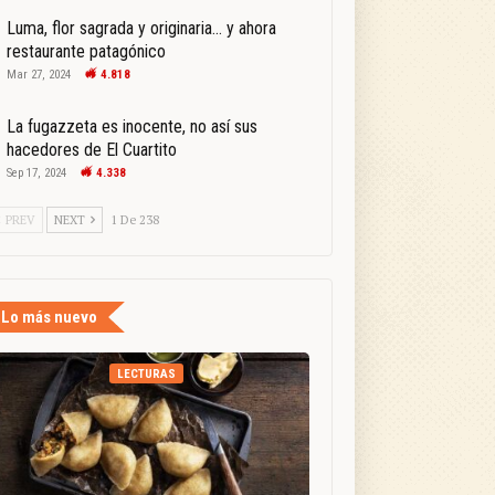
Luma, flor sagrada y originaria… y ahora
restaurante patagónico
Mar 27, 2024
4.818
La fugazzeta es inocente, no así sus
hacedores de El Cuartito
Sep 17, 2024
4.338
PREV
NEXT
1 De 238
Lo más nuevo
LECTURAS