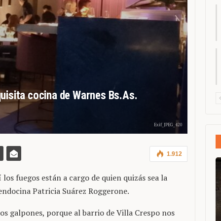
uisita cocina de Warnes Bs.As.
Exif_JPEG_420
1.912
lí los fuegos están a cargo de quien quizás sea la
mendocina Patricia Suárez Roggerone.
jos galpones, porque al barrio de Villa Crespo nos