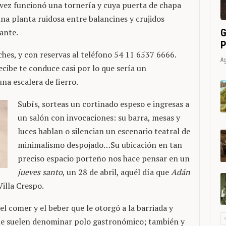
vez funcionó una tornería y cuya puerta de chapa
na planta ruidosa entre balancines y crujidos
G
ante.
P
oches, y con reservas al teléfono 54 11 6537 6666.
Ag
ecibe te conduce casi por lo que sería un
a escalera de fierro.
Subís, sorteas un cortinado espeso e ingresas a
un salón con invocaciones: su barra, mesas y
luces hablan o silencian un escenario teatral de
minimalismo despojado…Su ubicación en tan
preciso espacio porteño nos hace pensar en un
jueves santo
, un 28 de abril, aquél día que
Adán
illa Crespo.
l comer y el beber que le otorgó a la barriada y
ue suelen denominar polo gastronómico; también y