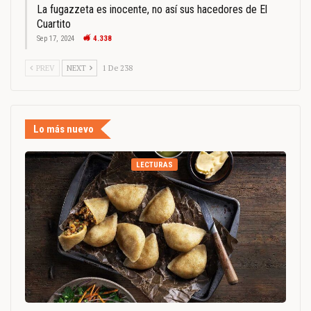
La fugazzeta es inocente, no así sus hacedores de El
Cuartito
Sep 17, 2024
4.338
PREV
NEXT
1 De 238
Lo más nuevo
LECTURAS