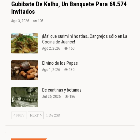
Gubibate De Kalhu, Un Banquete Para 69.574
Invitados
Ago 3, 2026
105
¡Ma’ que surimi ni hostias…Cangrejos sólo en La
Cocina de Juance!
Ago 2, 2026
160
El vino de los Papas
Ago 1, 2026
130
De cantinas y botanas
Jul 26, 2026
186
PREV
NEXT
1 De 238