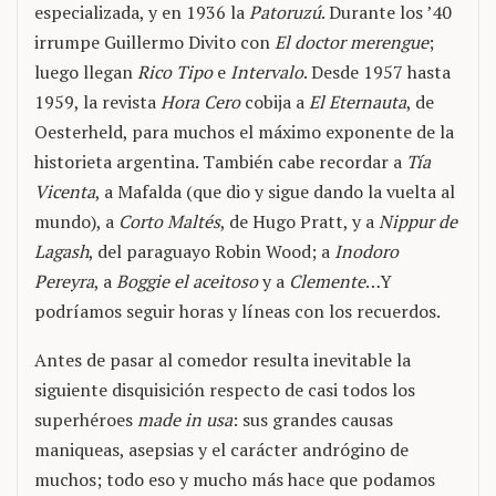
especializada, y en 1936 la
Patoruzú
. Durante los ’40
irrumpe Guillermo Divito con
El doctor merengue
;
luego llegan
Rico Tipo
e
Intervalo
. Desde 1957 hasta
1959, la revista
Hora Cero
cobija a
El Eternauta
, de
Oesterheld, para muchos el máximo exponente de la
historieta argentina. También cabe recordar a
Tía
Vicenta
, a Mafalda (que dio y sigue dando la vuelta al
mundo), a
Corto Maltés
, de Hugo Pratt, y a
Nippur de
Lagash
, del paraguayo Robin Wood; a
Inodoro
Pereyra
, a
Boggie el aceitoso
y a
Clemente
…Y
podríamos seguir horas y líneas con los recuerdos.
Antes de pasar al comedor resulta inevitable la
siguiente disquisición respecto de casi todos los
superhéroes
made in usa
: sus grandes causas
maniqueas, asepsias y el carácter andrógino de
muchos; todo eso y mucho más hace que podamos