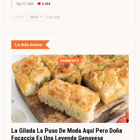
Sep 17, 2024
4.344
PREV
NEXT
1 De 239
Lo más nuevo
PANINÉDITO
La Gilada La Puso De Moda Aquí Pero Doña
Focaccia Es Una Leyenda Genovesa