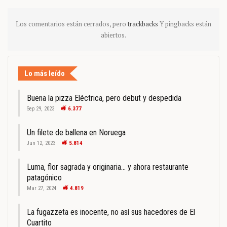
Los comentarios están cerrados, pero
trackbacks
Y pingbacks están
abiertos.
Lo más leído
Buena la pizza Eléctrica, pero debut y despedida
Sep 29, 2023
6.377
Un filete de ballena en Noruega
Jun 12, 2023
5.814
Luma, flor sagrada y originaria… y ahora restaurante
patagónico
Mar 27, 2024
4.819
La fugazzeta es inocente, no así sus hacedores de El
Cuartito