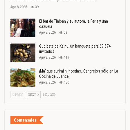
Ago 8, 2026
39
El bar de Tlalpan y su autora, la Feria y una
cazuela
Ago 8, 2026
53
Gubibate de Kalhu, un banquete para 69.574
invitados
Ago 3, 2026
119
¡Ma’ que surimi ni hostias…Cangrejos sólo en La
Cocina de Juance!
Ago 2, 2026
180
PREV
NEXT
1 De 239
Comensales