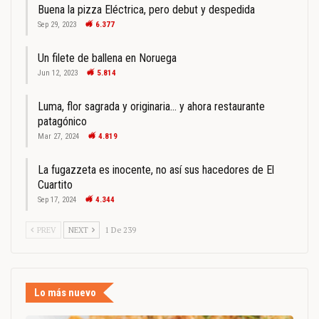
Buena la pizza Eléctrica, pero debut y despedida
Sep 29, 2023
6.377
Un filete de ballena en Noruega
Jun 12, 2023
5.814
Luma, flor sagrada y originaria… y ahora restaurante
patagónico
Mar 27, 2024
4.819
La fugazzeta es inocente, no así sus hacedores de El
Cuartito
Sep 17, 2024
4.344
PREV
NEXT
1 De 239
Lo más nuevo