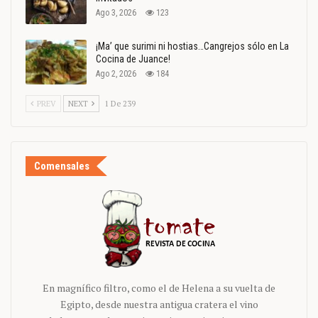
Ago 3, 2026
123
¡Ma’ que surimi ni hostias…Cangrejos sólo en La
Cocina de Juance!
Ago 2, 2026
184
PREV
NEXT
1 De 239
Comensales
En magnífico filtro, como el de Helena a su vuelta de
Egipto, desde nuestra antigua cratera el vino