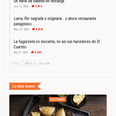
Un filete de ballena en Noruega
Jun 12, 2023
5.813
Luma, flor sagrada y originaria… y ahora restaurante
patagónico
Mar 27, 2024
4.818
La fugazzeta es inocente, no así sus hacedores de El
Cuartito
Sep 17, 2024
4.343
PREV
NEXT
1 De 238
Lo más nuevo
LECTURAS