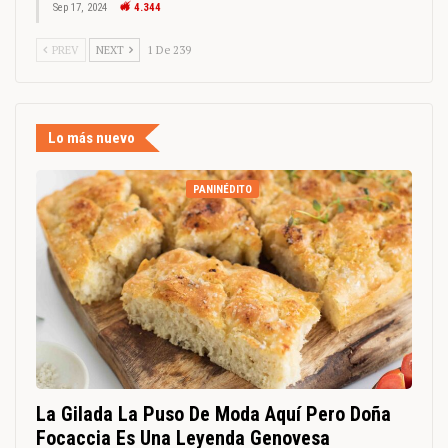
Sep 17, 2024
4.344
PREV
NEXT
1 De 239
Lo más nuevo
PANINÉDITO
La Gilada La Puso De Moda Aquí Pero Doña
Focaccia Es Una Leyenda Genovesa