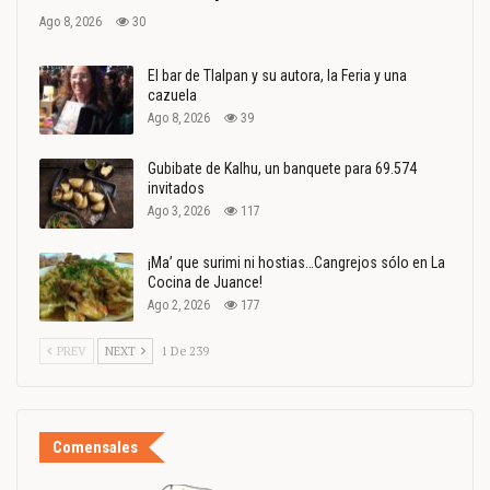
Ago 8, 2026
30
El bar de Tlalpan y su autora, la Feria y una
cazuela
Ago 8, 2026
39
Gubibate de Kalhu, un banquete para 69.574
invitados
Ago 3, 2026
117
¡Ma’ que surimi ni hostias…Cangrejos sólo en La
Cocina de Juance!
Ago 2, 2026
177
PREV
NEXT
1 De 239
Comensales