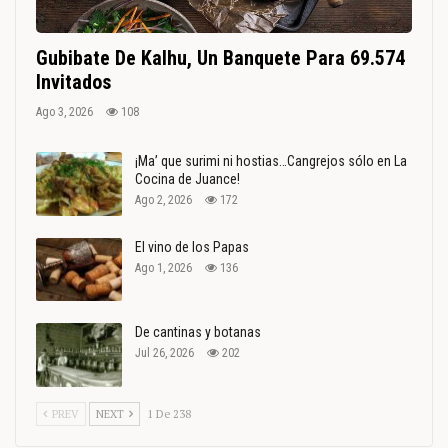
Gubibate De Kalhu, Un Banquete Para 69.574
Invitados
Ago 3, 2026
108
¡Ma’ que surimi ni hostias…Cangrejos sólo en La
Cocina de Juance!
Ago 2, 2026
172
El vino de los Papas
Ago 1, 2026
136
De cantinas y botanas
Jul 26, 2026
202
PREV
NEXT
1 De 238