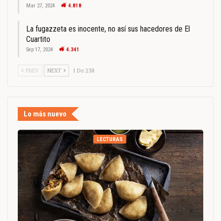
Mar 27, 2024
4.818
La fugazzeta es inocente, no así sus hacedores de El
Cuartito
Sep 17, 2024
4.341
PREV
NEXT
1 De 238
Lo más nuevo
LECTURAS