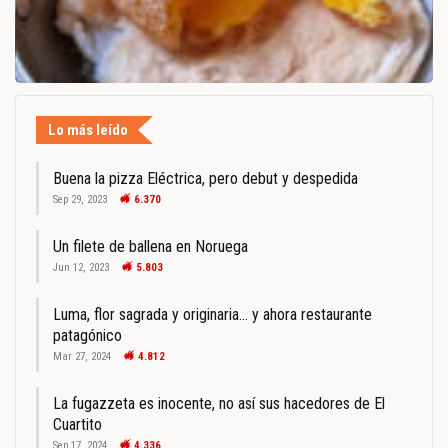
Lo más leído
Buena la pizza Eléctrica, pero debut y despedida
Sep 29, 2023
6.370
Un filete de ballena en Noruega
Jun 12, 2023
5.803
Luma, flor sagrada y originaria… y ahora restaurante
patagónico
Mar 27, 2024
4.812
La fugazzeta es inocente, no así sus hacedores de El
Cuartito
Sep 17, 2024
4.336