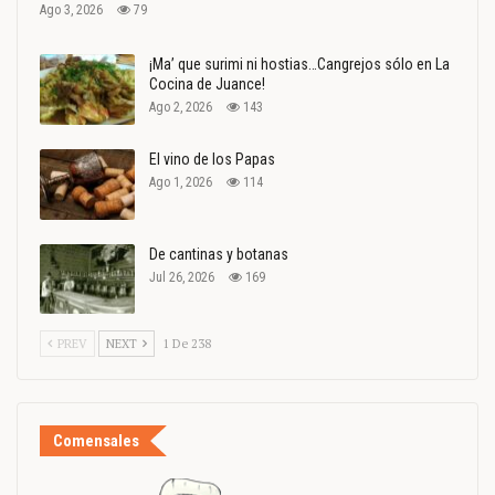
Ago 3, 2026
79
¡Ma’ que surimi ni hostias…Cangrejos sólo en La
Cocina de Juance!
Ago 2, 2026
143
El vino de los Papas
Ago 1, 2026
114
De cantinas y botanas
Jul 26, 2026
169
PREV
NEXT
1 De 238
Comensales