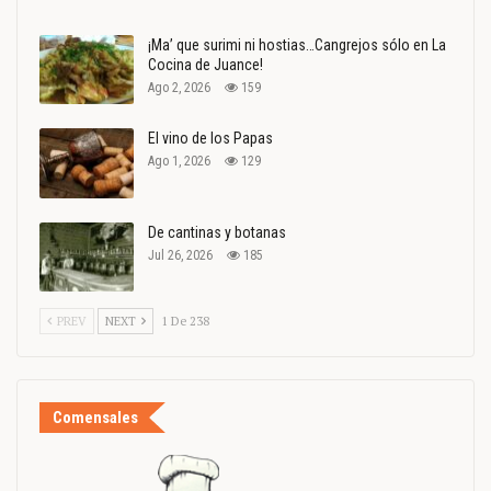
¡Ma’ que surimi ni hostias…Cangrejos sólo en La
Cocina de Juance!
Ago 2, 2026
159
El vino de los Papas
Ago 1, 2026
129
De cantinas y botanas
Jul 26, 2026
185
PREV
NEXT
1 De 238
Comensales