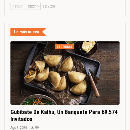
PREV
NEXT
1 De 238
Lo más nuevo
LECTURAS
Gubibate De Kalhu, Un Banquete Para 69.574
Invitados
Ago 3, 2026
99