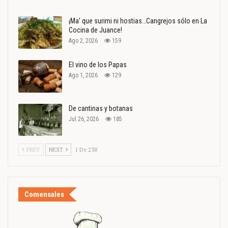
¡Ma’ que surimi ni hostias…Cangrejos sólo en La
Cocina de Juance!
Ago 2, 2026
159
El vino de los Papas
Ago 1, 2026
129
De cantinas y botanas
Jul 26, 2026
185
PREV
NEXT
1 De 238
Comensales