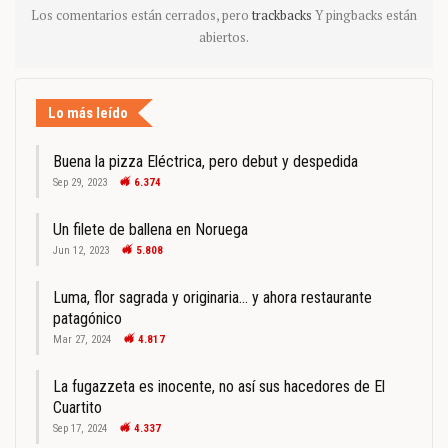
Los comentarios están cerrados, pero
trackbacks
Y pingbacks están
abiertos.
Lo más leído
Buena la pizza Eléctrica, pero debut y despedida
Sep 29, 2023
6.374
Un filete de ballena en Noruega
Jun 12, 2023
5.808
Luma, flor sagrada y originaria… y ahora restaurante
patagónico
Mar 27, 2024
4.817
La fugazzeta es inocente, no así sus hacedores de El
Cuartito
Sep 17, 2024
4.337