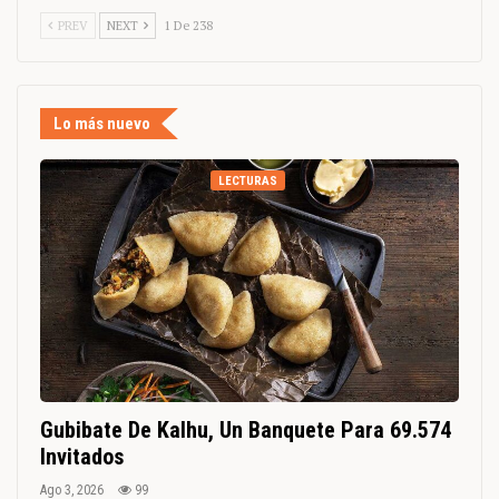
PREV
NEXT
1 De 238
Lo más nuevo
LECTURAS
Gubibate De Kalhu, Un Banquete Para 69.574
Invitados
Ago 3, 2026
99