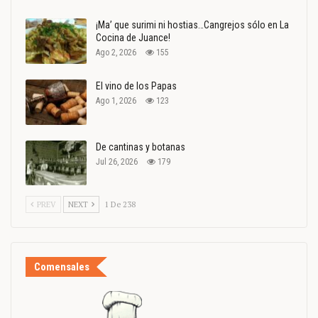
¡Ma’ que surimi ni hostias…Cangrejos sólo en La
Cocina de Juance!
Ago 2, 2026
155
El vino de los Papas
Ago 1, 2026
123
De cantinas y botanas
Jul 26, 2026
179
PREV
NEXT
1 De 238
Comensales