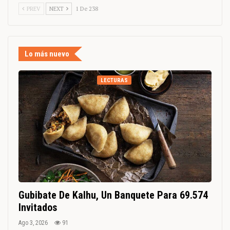
PREV
NEXT
1 De 238
Lo más nuevo
LECTURAS
Gubibate De Kalhu, Un Banquete Para 69.574
Invitados
Ago 3, 2026
91