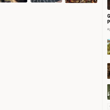
G
P
Ag