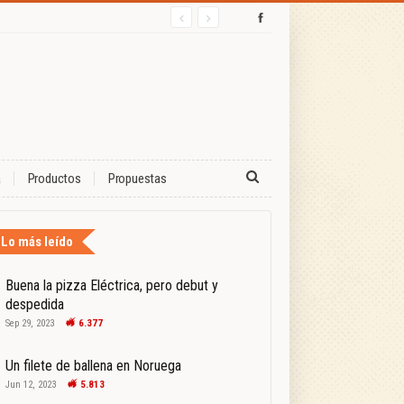
a
Productos
Propuestas
Lo más leído
Buena la pizza Eléctrica, pero debut y
despedida
Sep 29, 2023
6.377
Un filete de ballena en Noruega
Jun 12, 2023
5.813