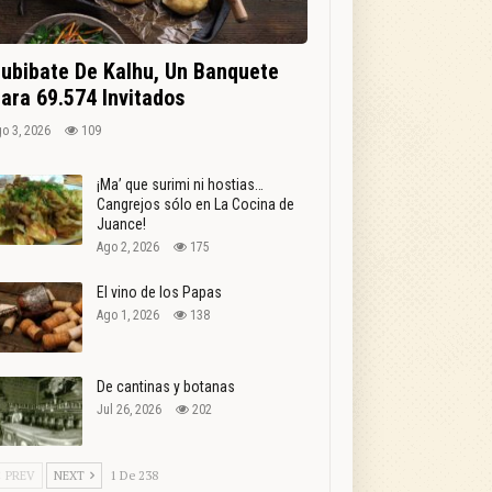
ubibate De Kalhu, Un Banquete
ara 69.574 Invitados
o 3, 2026
109
¡Ma’ que surimi ni hostias…
Cangrejos sólo en La Cocina de
Juance!
Ago 2, 2026
175
El vino de los Papas
Ago 1, 2026
138
De cantinas y botanas
Jul 26, 2026
202
PREV
NEXT
1 De 238