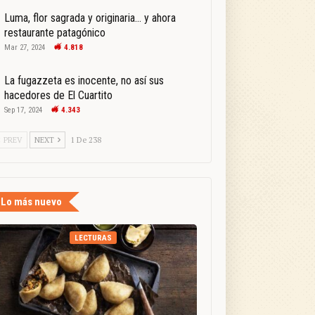
Luma, flor sagrada y originaria… y ahora
restaurante patagónico
Mar 27, 2024
4.818
La fugazzeta es inocente, no así sus
hacedores de El Cuartito
Sep 17, 2024
4.343
PREV
NEXT
1 De 238
Lo más nuevo
LECTURAS