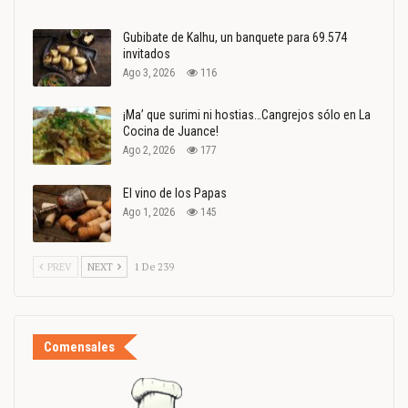
Gubibate de Kalhu, un banquete para 69.574
invitados
Ago 3, 2026
116
¡Ma’ que surimi ni hostias…Cangrejos sólo en La
Cocina de Juance!
Ago 2, 2026
177
El vino de los Papas
Ago 1, 2026
145
PREV
NEXT
1 De 239
Comensales