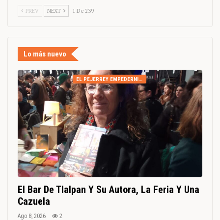
PREV
NEXT
1 De 239
Lo más nuevo
EL PEJERREY EMPEDERNIDO
El Bar De Tlalpan Y Su Autora, La Feria Y Una
Cazuela
Ago 8, 2026
2