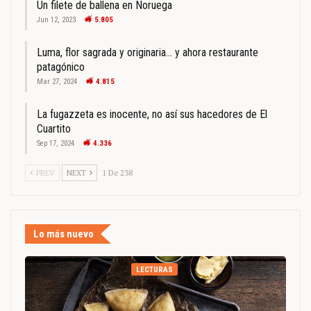
Un filete de ballena en Noruega
Jun 12, 2023
5.805
Luma, flor sagrada y originaria… y ahora restaurante
patagónico
Mar 27, 2024
4.815
La fugazzeta es inocente, no así sus hacedores de El
Cuartito
Sep 17, 2024
4.336
PREV
NEXT
1 De 238
Lo más nuevo
LECTURAS