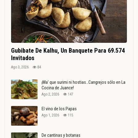
Gubibate De Kalhu, Un Banquete Para 69.574
Invitados
Ago 3, 2026
84
¡Ma’ que surimi ni hostias…Cangrejos sólo en La
Cocina de Juance!
Ago 2, 2026
147
El vino de los Papas
Ago 1, 2026
115
De cantinas y botanas