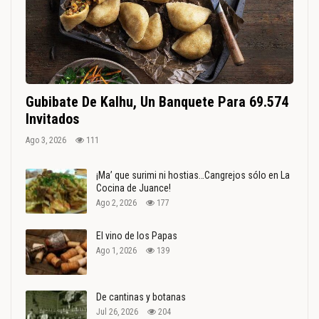
Gubibate De Kalhu, Un Banquete Para 69.574
Invitados
Ago 3, 2026
111
¡Ma’ que surimi ni hostias…Cangrejos sólo en La
Cocina de Juance!
Ago 2, 2026
177
El vino de los Papas
Ago 1, 2026
139
De cantinas y botanas
Jul 26, 2026
204