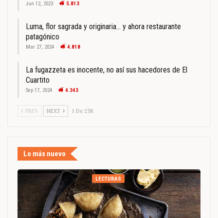
Jun 12, 2023
5.813
Luma, flor sagrada y originaria… y ahora restaurante
patagónico
Mar 27, 2024
4.818
La fugazzeta es inocente, no así sus hacedores de El
Cuartito
Sep 17, 2024
4.343
PREV
NEXT
1 De 238
Lo más nuevo
LECTURAS