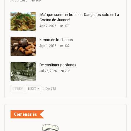
Ago 3, 2026
109
¡Ma’ que surimi ni hostias…Cangrejos sólo en La
Cocina de Juance!
Ago 2, 2026
173
El vino de los Papas
Ago 1, 2026
137
De cantinas y botanas
Jul 26, 2026
202
PREV
NEXT
1 De 238
Comensales