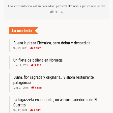
Los comentarios están cerrados, pero
trackbacks
Y pingbacks están
abiertos.
Lo más leído
Buena la pizza Eléctrica, pero debut y despedida
Sep 29, 2023
6.377
Un filete de ballena en Noruega
Jun 12, 2023
5.813
Luma, flor sagrada y originaria… y ahora restaurante
patagónico
Mar 27, 2024
4.818
La fugazzeta es inocente, no así sus hacedores de El
Cuartito
Sep 17, 2024
4.342