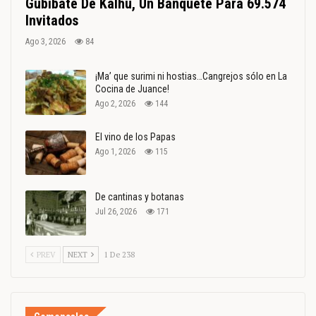
Gubibate De Kalhu, Un Banquete Para 69.574
Invitados
Ago 3, 2026
84
¡Ma’ que surimi ni hostias…Cangrejos sólo en La
Cocina de Juance!
Ago 2, 2026
144
El vino de los Papas
Ago 1, 2026
115
De cantinas y botanas
Jul 26, 2026
171
PREV
NEXT
1 De 238