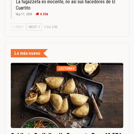
La fugazzeta es inocente, no así sus hacedores de El
Cuartito
Sep 17, 2024
4.336
PREV
NEXT
1 De 238
Lo más nuevo
LECTURAS