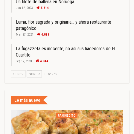
Un filete de ballena en Noruega
Jun 12, 2023
5.814
Luma, flor sagrada y originaria… y ahora restaurante
patagónico
Mar 27, 2024
4.819
La fugazzeta es inocente, no así sus hacedores de El
Cuartito
Sep 17, 2024
4.344
PREV
NEXT
1 De 239
Lo más nuevo
PANINÉDITO