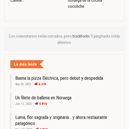
Canelé…
noruega de la cocina
cocoliche
Los comentarios están cerrados, pero
trackbacks
Y pingbacks están
abiertos.
Lo más leído
Buena la pizza Eléctrica, pero debut y despedida
Sep 29, 2023
6.374
Un filete de ballena en Noruega
Jun 12, 2023
5.810
Luma, flor sagrada y originaria… y ahora restaurante
patagónico