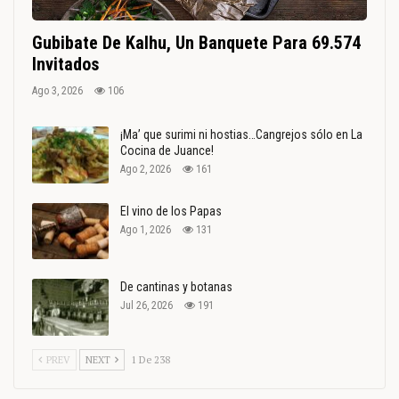
Gubibate De Kalhu, Un Banquete Para 69.574
Invitados
Ago 3, 2026
106
¡Ma’ que surimi ni hostias…Cangrejos sólo en La
Cocina de Juance!
Ago 2, 2026
161
El vino de los Papas
Ago 1, 2026
131
De cantinas y botanas
Jul 26, 2026
191
PREV
NEXT
1 De 238