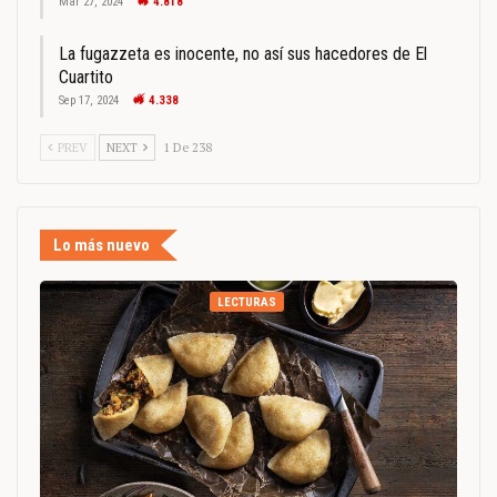
Mar 27, 2024
4.818
La fugazzeta es inocente, no así sus hacedores de El
Cuartito
Sep 17, 2024
4.338
PREV
NEXT
1 De 238
Lo más nuevo
LECTURAS