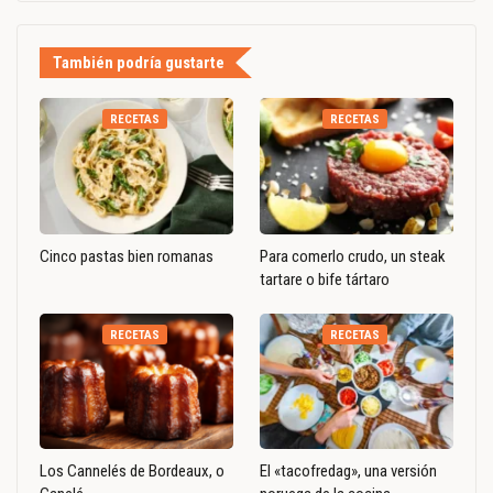
También podría gustarte
RECETAS
RECETAS
Cinco pastas bien romanas
Para comerlo crudo, un steak
tartare o bife tártaro
RECETAS
RECETAS
Los Cannelés de Bordeaux, o
El «tacofredag», una versión