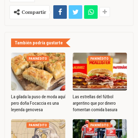
Compartir
También podría gustarte
PANINÉDITO
PANINÉDITO
La gilada la puso de moda aquí
Las estrellas del fútbol
pero doña Focaccia es una
argentino que por dinero
leyenda genovesa
fomentan comida basura
PANINÉDITO
PANINÉDITO