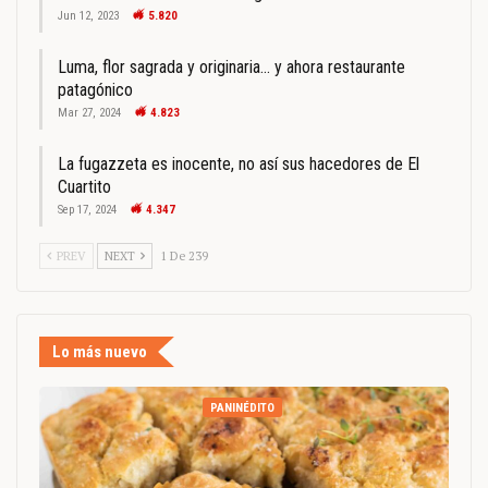
Jun 12, 2023
5.820
Luma, flor sagrada y originaria… y ahora restaurante
patagónico
Mar 27, 2024
4.823
La fugazzeta es inocente, no así sus hacedores de El
Cuartito
Sep 17, 2024
4.347
PREV
NEXT
1 De 239
Lo más nuevo
PANINÉDITO