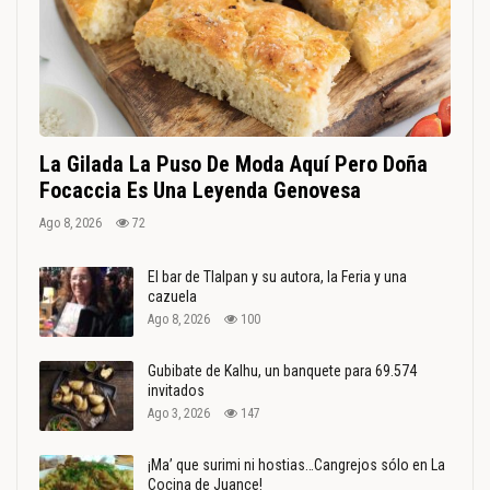
La Gilada La Puso De Moda Aquí Pero Doña
Focaccia Es Una Leyenda Genovesa
Ago 8, 2026
72
El bar de Tlalpan y su autora, la Feria y una
cazuela
Ago 8, 2026
100
Gubibate de Kalhu, un banquete para 69.574
invitados
Ago 3, 2026
147
¡Ma’ que surimi ni hostias…Cangrejos sólo en La
Cocina de Juance!