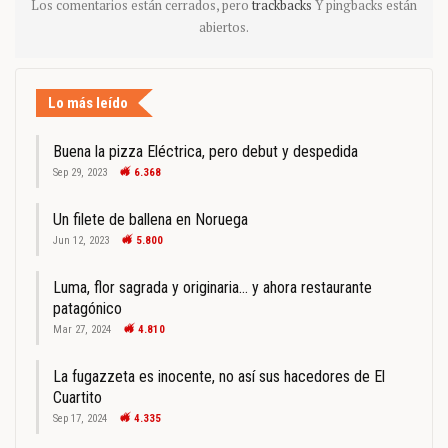
Los comentarios están cerrados, pero
trackbacks
Y pingbacks están
abiertos.
Lo más leído
Buena la pizza Eléctrica, pero debut y despedida
Sep 29, 2023
6.368
Un filete de ballena en Noruega
Jun 12, 2023
5.800
Luma, flor sagrada y originaria… y ahora restaurante
patagónico
Mar 27, 2024
4.810
La fugazzeta es inocente, no así sus hacedores de El
Cuartito
Sep 17, 2024
4.335