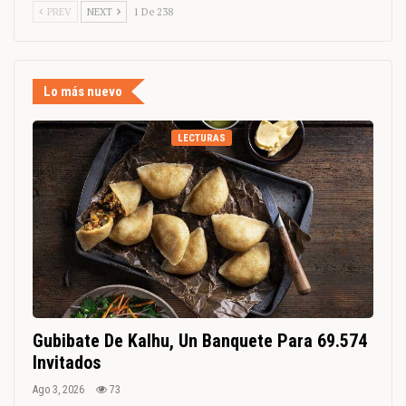
PREV
NEXT
1 De 238
Lo más nuevo
LECTURAS
Gubibate De Kalhu, Un Banquete Para 69.574
Invitados
Ago 3, 2026
73