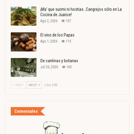
¡Ma’ que surimi ni hostias…Cangrejos sólo en La
Cocina de Juance!
Ago 2, 2026
137
El vino de los Papas
Ago 1, 2026
113
De cantinas y botanas
Jul 26, 2026
165
PREV
NEXT
1 De 238
Comensales