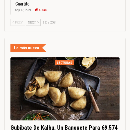
Cuartito
Sep 17, 2024
4.344
PREV
NEXT
1 De 238
Lo más nuevo
LECTURAS
Gubibate De Kalhu, Un Banquete Para 69.574