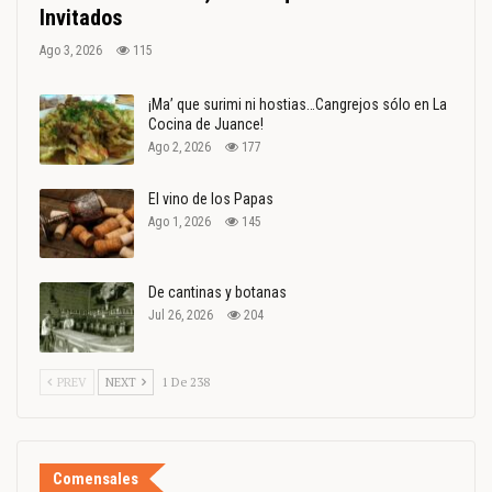
Invitados
Ago 3, 2026
115
¡Ma’ que surimi ni hostias…Cangrejos sólo en La
Cocina de Juance!
Ago 2, 2026
177
El vino de los Papas
Ago 1, 2026
145
De cantinas y botanas
Jul 26, 2026
204
PREV
NEXT
1 De 238
Comensales