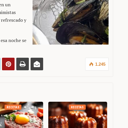
en un
uimistas
refrescado y
í esa noche se
1.245
RECETAS
RECETAS