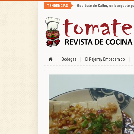
Gubibate de Kalhu, un banquete p
TENDENCIAS
Bodegas
El Pejerrey Empedernido