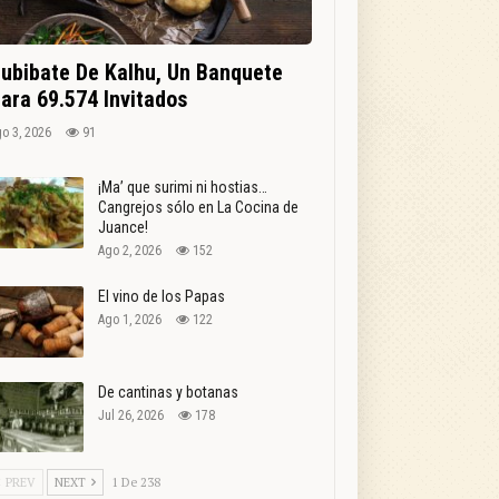
ubibate De Kalhu, Un Banquete
ara 69.574 Invitados
o 3, 2026
91
¡Ma’ que surimi ni hostias…
Cangrejos sólo en La Cocina de
Juance!
Ago 2, 2026
152
El vino de los Papas
Ago 1, 2026
122
De cantinas y botanas
Jul 26, 2026
178
PREV
NEXT
1 De 238