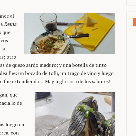
ance al
 la
Reina
lo que
ncos
 si
as; otro
s de queso sardo maduro; y una botella de tinto
idea fue: un bocado de tofú, un trago de vino y luego
e fue extendiendo…¡Magia gloriosa de los sabores!
gan, que
acia lo de
ás luego en
erca, con