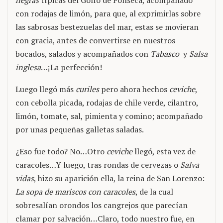
negras
típicas del Golfo de Fonseca, acompañado
con rodajas de limón, para que, al exprimirlas sobre
las sabrosas bestezuelas del mar, estas se movieran
con gracia, antes de convertirse en nuestros
bocados, salados y acompañados con
Tabasco
y
Salsa
inglesa
…¡La perfección!
Luego llegó más
curiles
pero ahora hechos
ceviche
,
con cebolla picada, rodajas de chile verde, cilantro,
limón, tomate, sal, pimienta y comino; acompañado
por unas pequeñas galletas saladas.
¿Eso fue todo? No…Otro
ceviche
llegó, esta vez de
caracoles…Y luego, tras rondas de cervezas o
Salva
vidas
, hizo su aparición ella, la reina de San Lorenzo:
La sopa de mariscos con caracoles
, de la cual
sobresalían orondos los cangrejos que parecían
clamar por salvación…Claro, todo nuestro fue, en