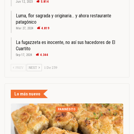
Jun 12, 2023
5.814
Luma, flor sagrada y originaria… y ahora restaurante
patagónico
Mar 27, 2024
4.819
La fugazzeta es inocente, no así sus hacedores de El
Cuartito
Sep 17, 2024
4.344
PREV
NEXT
1 De 239
Lo más nuevo
PANINÉDITO