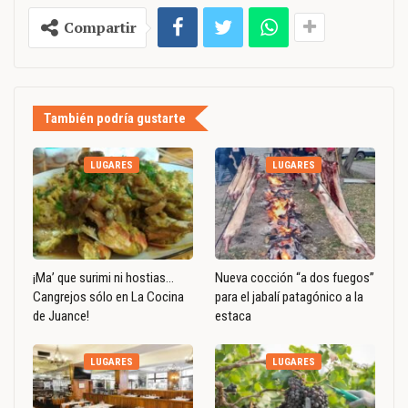
Compartir
También podría gustarte
LUGARES
LUGARES
¡Ma’ que surimi ni hostias…
Nueva cocción “a dos fuegos”
Cangrejos sólo en La Cocina
para el jabalí patagónico a la
de Juance!
estaca
LUGARES
LUGARES