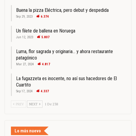
Buena la pizza Eléctrica, pero debut y despedida
Sep 29, 2023
6.374
Un filete de ballena en Noruega
Jun 12, 2023
5.807
Luma, flor sagrada y originaria… y ahora restaurante
patagónico
Mar 27, 2024
4.817
La fugazzeta es inocente, no así sus hacedores de El
Cuartito
Sep 17, 2024
4.337
PREV
NEXT
1 De 238
Lo más nuevo