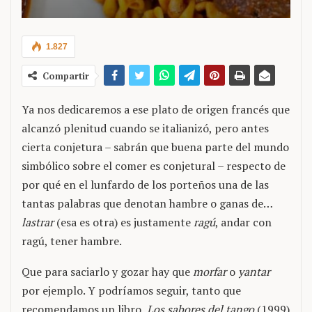
1.827
Compartir
Ya nos dedicaremos a ese plato de origen francés que
alcanzó plenitud cuando se italianizó, pero antes
cierta conjetura – sabrán que buena parte del mundo
simbólico sobre el comer es conjetural – respecto de
por qué en el lunfardo de los porteños una de las
tantas palabras que denotan hambre o ganas de…
lastrar
(esa es otra) es justamente
ragú
, andar con
ragú, tener hambre.
Que para saciarlo y gozar hay que
morfar
o
yantar
por ejemplo. Y podríamos seguir, tanto que
recomendamos un libro,
Los sabores del tango
(1999)