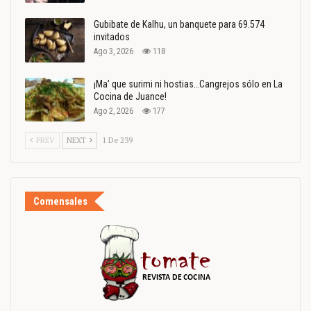
Gubibate de Kalhu, un banquete para 69.574
invitados
Ago 3, 2026
118
¡Ma’ que surimi ni hostias…Cangrejos sólo en La
Cocina de Juance!
Ago 2, 2026
177
PREV
NEXT
1 De 239
Comensales