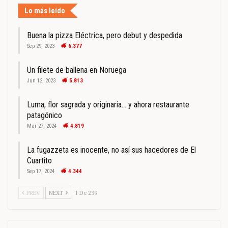
Lo más leído
Buena la pizza Eléctrica, pero debut y despedida
Sep 29, 2023
6.377
Un filete de ballena en Noruega
Jun 12, 2023
5.813
Luma, flor sagrada y originaria… y ahora restaurante
patagónico
Mar 27, 2024
4.819
La fugazzeta es inocente, no así sus hacedores de El
Cuartito
Sep 17, 2024
4.344
PREV
NEXT
1 De 239