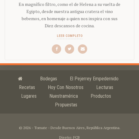
En magnífico filtro, como el de Helena a su vuelta de
Egipto, desde nuestra antigua cratera el vino
bebemos, en homenaje a quien nos inspira con sus
Diez descansos de cocina.
LEER COMPLETO
Bodegas
El Pejerrey Empedernido
Recetas
Hoy Con Nosotros
Lecturas
Lugares
Nuestramérica
Productos
Propuestas
© 2026 - Tomate - Desde Buenos Aires, República Argentina.
Diseño: FCB