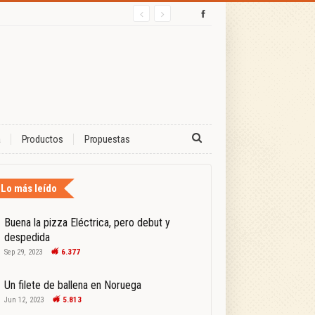
a
Productos
Propuestas
Lo más leído
Buena la pizza Eléctrica, pero debut y
despedida
Sep 29, 2023
6.377
Un filete de ballena en Noruega
Jun 12, 2023
5.813