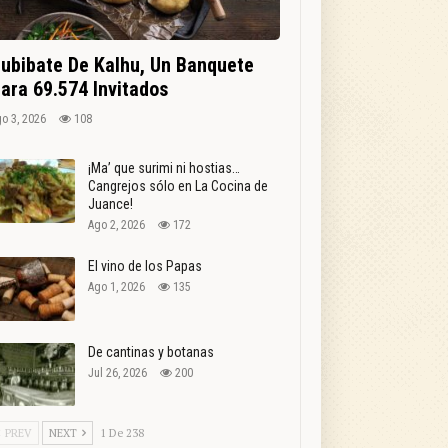
ubibate De Kalhu, Un Banquete
ara 69.574 Invitados
o 3, 2026
108
¡Ma’ que surimi ni hostias…
Cangrejos sólo en La Cocina de
Juance!
Ago 2, 2026
172
El vino de los Papas
Ago 1, 2026
135
De cantinas y botanas
Jul 26, 2026
200
PREV
NEXT
1 De 238