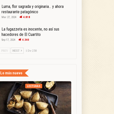
Luma, flor sagrada y originaria… y ahora
restaurante patagónico
Mar 27, 2024
4.818
La fugazzeta es inocente, no así sus
hacedores de El Cuartito
Sep 17, 2024
4.340
PREV
NEXT
1 De 238
Lo más nuevo
LECTURAS