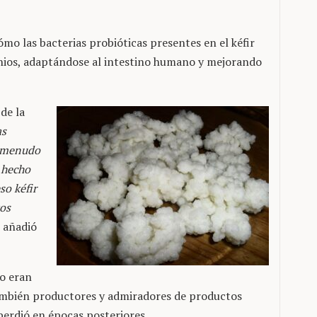
mo las bacterias probióticas presentes en el kéfir
enios, adaptándose al intestino humano y mejorando
de la
as
a menudo
l hecho
so kéfir
tos
, añadió
lo eran
 también productores y admiradores de productos
 perdió en épocas posteriores.