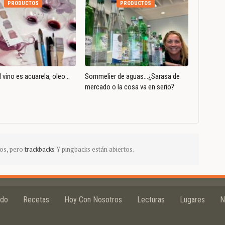
PRODUCTOS
PRODUCTOS
 vino es acuarela, oleo…
Sommelier de aguas…¿Sarasa de
mercado o la cosa va en serio?
os, pero
trackbacks
Y pingbacks están abiertos.
ido
Recetas
Hoy Con Nosotros
Lecturas
Lugares
N