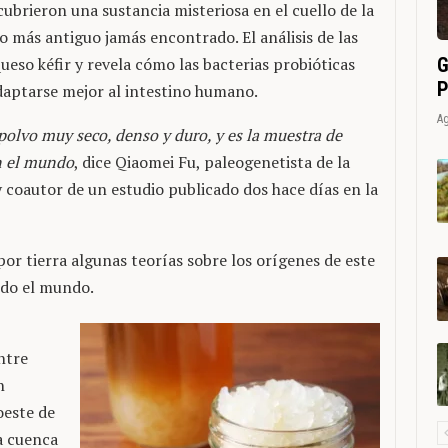
ubrieron una sustancia misteriosa en el cuello de la
so más antiguo jamás encontrado. El análisis de las
G
ueso kéfir y revela cómo las bacterias probióticas
P
daptarse mejor al intestino humano.
Ag
polvo muy seco, denso y duro, y es la muestra de
n el mundo
, dice Qiaomei Fu, paleogenetista de la
y coautor de un estudio publicado dos hace días en la
or tierra algunas teorías sobre los orígenes de este
odo el mundo.
ntre
n
oeste de
a cuenca