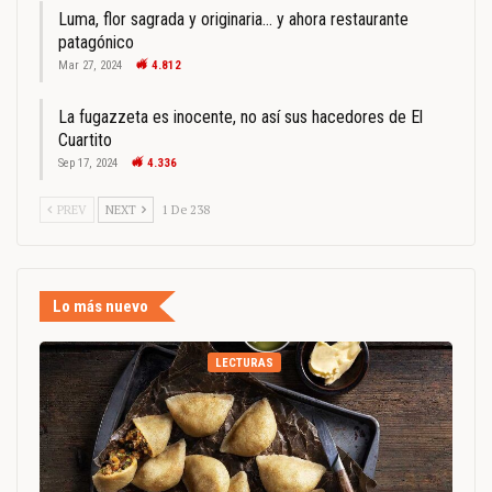
Luma, flor sagrada y originaria… y ahora restaurante
patagónico
Mar 27, 2024
4.812
La fugazzeta es inocente, no así sus hacedores de El
Cuartito
Sep 17, 2024
4.336
PREV
NEXT
1 De 238
Lo más nuevo
LECTURAS