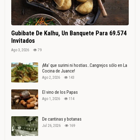
Gubibate De Kalhu, Un Banquete Para 69.574
Invitados
Ago 3, 2026
79
¡Ma’ que surimi ni hostias…Cangrejos sólo en La
Cocina de Juance!
Ago 2, 2026
143
El vino de los Papas
Ago 1, 2026
114
De cantinas y botanas
Jul 26, 2026
169