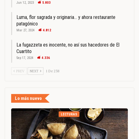
Jun 12, 2023
5.803
Luma, flor sagrada y originaria… y ahora restaurante
patagónico
Mar 27, 2024
4.812
La fugazzeta es inocente, no así sus hacedores de El
Cuartito
Sep 17, 2024
4.336
PREV
NEXT
1 De 238
Lo más nuevo
LECTURAS