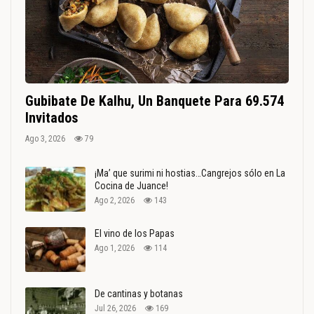
Gubibate De Kalhu, Un Banquete Para 69.574
Invitados
Ago 3, 2026
79
¡Ma’ que surimi ni hostias…Cangrejos sólo en La
Cocina de Juance!
Ago 2, 2026
143
El vino de los Papas
Ago 1, 2026
114
De cantinas y botanas
Jul 26, 2026
169