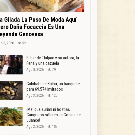
a Gilada La Puso De Moda Aquí
ero Doña Focaccia Es Una
eyenda Genovesa
o 8, 2026
52
El bar de Tlalpan y su autora, la
Feria y una cazuela
Ago 8, 2026
79
Gubibate de Kalhu, un banquete
para 69.574 invitados
Ago 3, 2026
125
¡Ma’ que surimi ni hostias…
Cangrejos sólo en La Cocina de
Juance!
Ago 2, 2026
187