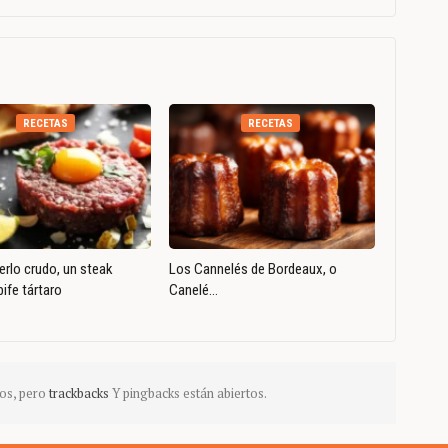
RECETAS
RECETAS
rlo crudo, un steak
Los Cannelés de Bordeaux, o
bife tártaro
Canelé…
os, pero
trackbacks
Y pingbacks están abiertos.