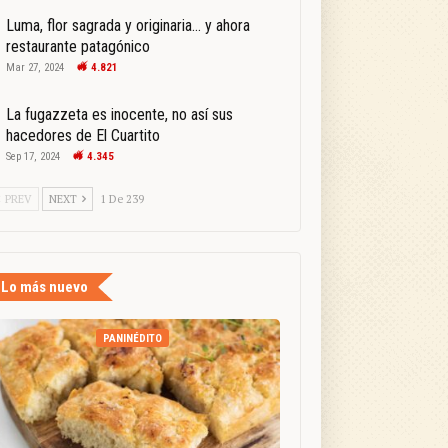
Luma, flor sagrada y originaria… y ahora
restaurante patagónico
Mar 27, 2024
4.821
La fugazzeta es inocente, no así sus
hacedores de El Cuartito
Sep 17, 2024
4.345
PREV
NEXT
1 De 239
Lo más nuevo
PANINÉDITO