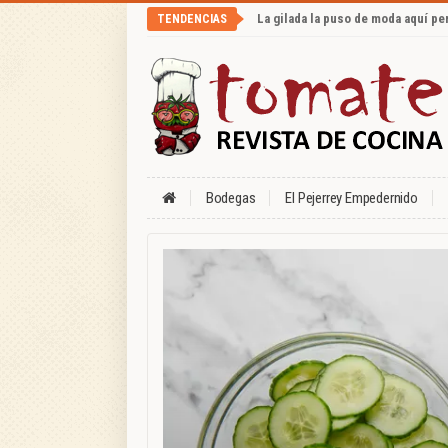
La gilada la puso de moda aquí p
TENDENCIAS
Bodegas
El Pejerrey Empedernido