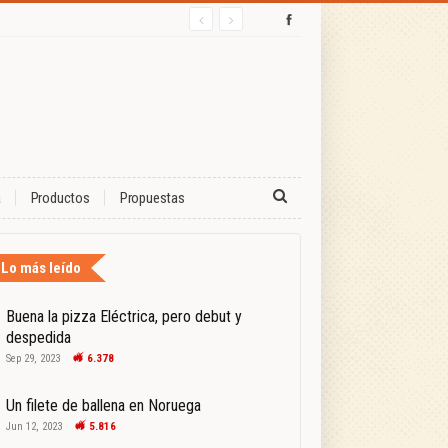
a
Productos
Propuestas
Lo más leído
Buena la pizza Eléctrica, pero debut y
despedida
Sep 29, 2023
6.378
Un filete de ballena en Noruega
Jun 12, 2023
5.816