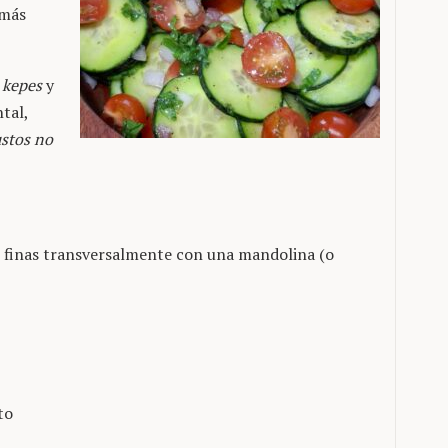
 más
n
kepes
y
tal,
ustos no
s finas transversalmente con una mandolina (o
to